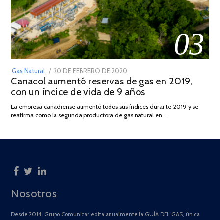
03
POSTED
Gas Natural
20 DE FEBRERO DE 2020
10
Canacol aumentó reservas de gas en 2019,
ON
DE
con un índice de vida de 9 años
JULIO
DE
La empresa canadiense aumentó todos sus índices durante 2019 y se
2025
reafirma como la segunda productora de gas natural en …
Nosotros
Desde 2014, Grupo Comunicar edita anualmente la GUÍA DEL GAS, única