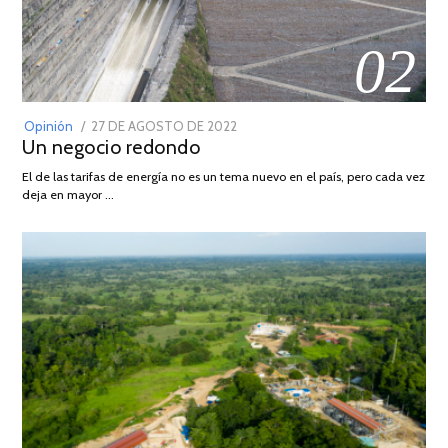
02
POSTED
Opinión
27 DE AGOSTO DE 2022
30
Un negocio redondo
ON
DE
AGOSTO
El de las tarifas de energía no es un tema nuevo en el país, pero cada vez
DE
deja en mayor …
2022