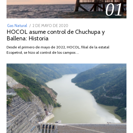
01
POSTED
Gas Natural
2 DE MAYO DE 2020
16
HOCOL asume control de Chuchupa y
ON
DE
Ballena: Historia
FEBRERO
DE
Desde el primero de mayo de 2022, HOCOL, filial de la estatal
2026
Ecopetrol, se hizo al control de los campos …