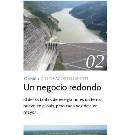
02
POSTED
Opinión
27 DE AGOSTO DE 2022
30
Un negocio redondo
ON
DE
AGOSTO
El de las tarifas de energía no es un tema
DE
nuevo en el país, pero cada vez deja en
2022
mayor …