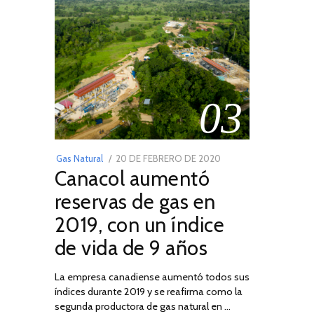
03
POSTED
Gas Natural
20 DE FEBRERO DE 2020
10
Canacol aumentó
ON
DE
JULIO
reservas de gas en
DE
2019, con un índice
2025
de vida de 9 años
La empresa canadiense aumentó todos sus
índices durante 2019 y se reafirma como la
segunda productora de gas natural en …