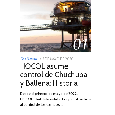
01
POSTED
Gas Natural
2 DE MAYO DE 2020
16
HOCOL asume
ON
DE
FEBRERO
control de Chuchupa
DE
y Ballena: Historia
2026
Desde el primero de mayo de 2022,
HOCOL, filial de la estatal Ecopetrol, se hizo
al control de los campos …