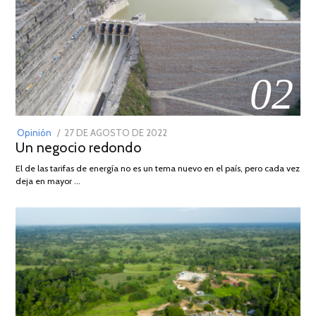
02
POSTED
Opinión
27 DE AGOSTO DE 2022
30
Un negocio redondo
ON
DE
AGOSTO
El de las tarifas de energía no es un tema nuevo en el país, pero cada vez
DE
deja en mayor …
2022