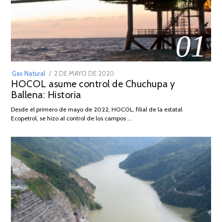
01
POSTED
Gas Natural
2 DE MAYO DE 2020
16
HOCOL asume control de Chuchupa y
ON
DE
Ballena: Historia
FEBRERO
DE
Desde el primero de mayo de 2022, HOCOL, filial de la estatal
2026
Ecopetrol, se hizo al control de los campos …