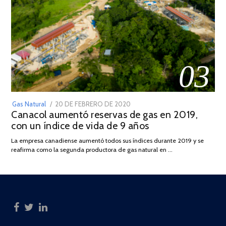
03
POSTED
Gas Natural
20 DE FEBRERO DE 2020
10
Canacol aumentó reservas de gas en 2019,
ON
DE
con un índice de vida de 9 años
JULIO
DE
La empresa canadiense aumentó todos sus índices durante 2019 y se
2025
reafirma como la segunda productora de gas natural en …