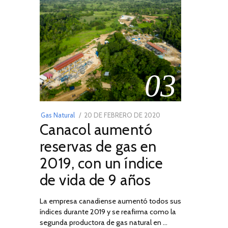
03
POSTED
Gas Natural
20 DE FEBRERO DE 2020
10
Canacol aumentó
ON
DE
JULIO
reservas de gas en
DE
2019, con un índice
2025
de vida de 9 años
La empresa canadiense aumentó todos sus
índices durante 2019 y se reafirma como la
segunda productora de gas natural en …