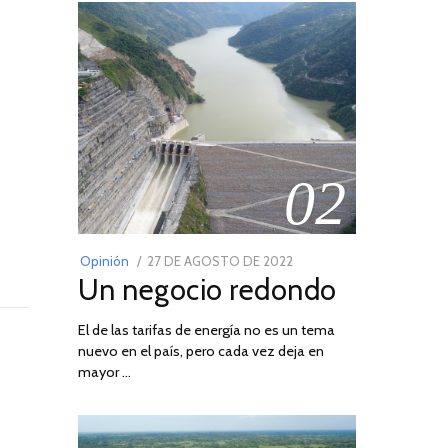
02
POSTED
Opinión
27 DE AGOSTO DE 2022
30
Un negocio redondo
ON
DE
AGOSTO
El de las tarifas de energía no es un tema
DE
nuevo en el país, pero cada vez deja en
2022
mayor …