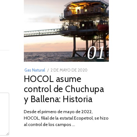
01
POSTED
Gas Natural
2 DE MAYO DE 2020
16
HOCOL asume
ON
DE
FEBRERO
control de Chuchupa
DE
y Ballena: Historia
2026
Desde el primero de mayo de 2022,
HOCOL, filial de la estatal Ecopetrol, se hizo
al control de los campos …