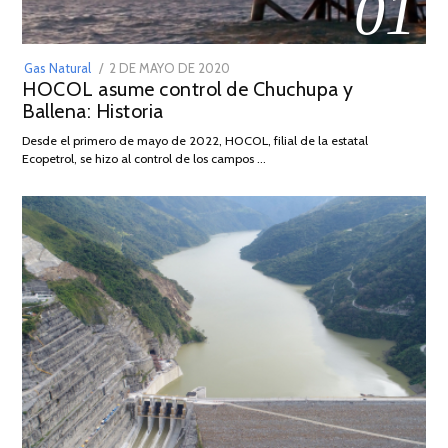
01
POSTED
Gas Natural
2 DE MAYO DE 2020
16
HOCOL asume control de Chuchupa y
ON
DE
Ballena: Historia
FEBRERO
DE
Desde el primero de mayo de 2022, HOCOL, filial de la estatal
2026
Ecopetrol, se hizo al control de los campos …