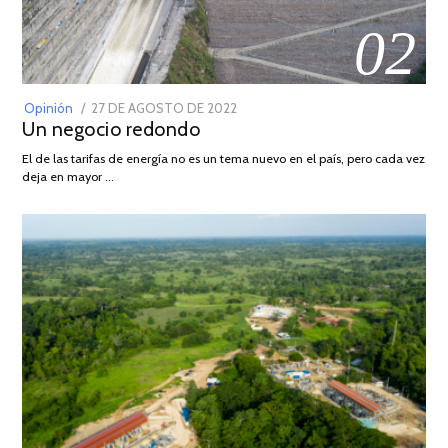
02
POSTED
Opinión
27 DE AGOSTO DE 2022
30
Un negocio redondo
ON
DE
AGOSTO
El de las tarifas de energía no es un tema nuevo en el país, pero cada vez
DE
deja en mayor …
2022