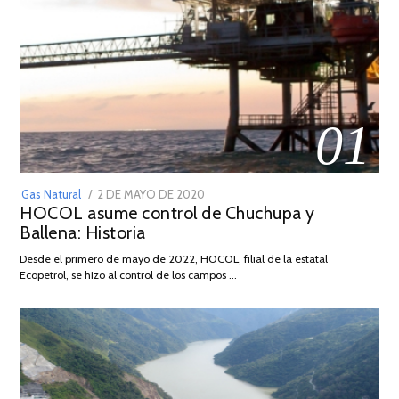
01
POSTED
Gas Natural
2 DE MAYO DE 2020
16
HOCOL asume control de Chuchupa y
ON
DE
Ballena: Historia
FEBRERO
DE
Desde el primero de mayo de 2022, HOCOL, filial de la estatal
2026
Ecopetrol, se hizo al control de los campos …