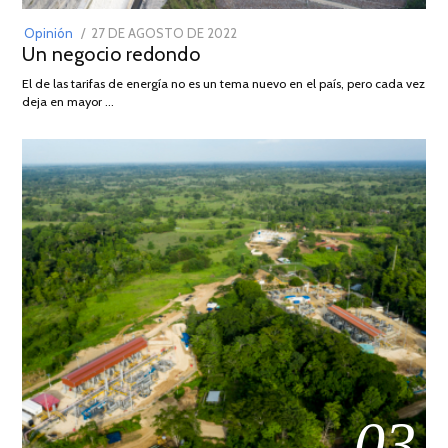
POSTED
Opinión
27 DE AGOSTO DE 2022
30
Un negocio redondo
ON
DE
AGOSTO
El de las tarifas de energía no es un tema nuevo en el país, pero cada vez
DE
deja en mayor …
2022
03