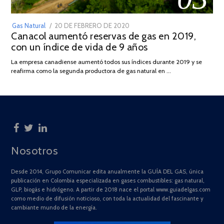
POSTED
Gas Natural
20 DE FEBRERO DE 2020
10
Canacol aumentó reservas de gas en 2019,
ON
DE
con un índice de vida de 9 años
JULIO
DE
La empresa canadiense aumentó todos sus índices durante 2019 y se
2025
reafirma como la segunda productora de gas natural en …
Nosotros
Desde 2014, Grupo Comunicar edita anualmente la GUÍA DEL GAS, única
publicación en Colombia especializada en gases combustibles: gas natural,
GLP, biogás e hidrógeno. A partir de 2018 nace el portal www.guiadelgas.com
como medio de difusión noticioso, con toda la actualidad del fascinante y
cambiante mundo de la energía.