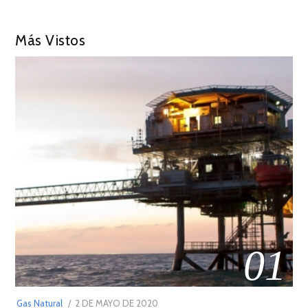
Más Vistos
01
POSTED
Gas Natural
2 DE MAYO DE 2020
16