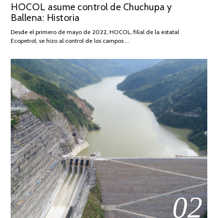
HOCOL asume control de Chuchupa y
ON
DE
Ballena: Historia
FEBRERO
DE
Desde el primero de mayo de 2022, HOCOL, filial de la estatal
2026
Ecopetrol, se hizo al control de los campos …
02