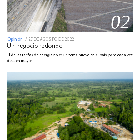
02
POSTED
Opinión
27 DE AGOSTO DE 2022
30
Un negocio redondo
ON
DE
AGOSTO
El de las tarifas de energía no es un tema nuevo en el país, pero cada vez
DE
deja en mayor …
2022