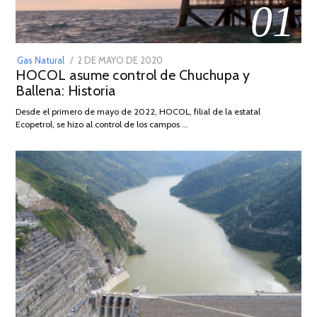
01
POSTED
Gas Natural
2 DE MAYO DE 2020
16
HOCOL asume control de Chuchupa y
ON
DE
Ballena: Historia
FEBRERO
DE
Desde el primero de mayo de 2022, HOCOL, filial de la estatal
2026
Ecopetrol, se hizo al control de los campos …