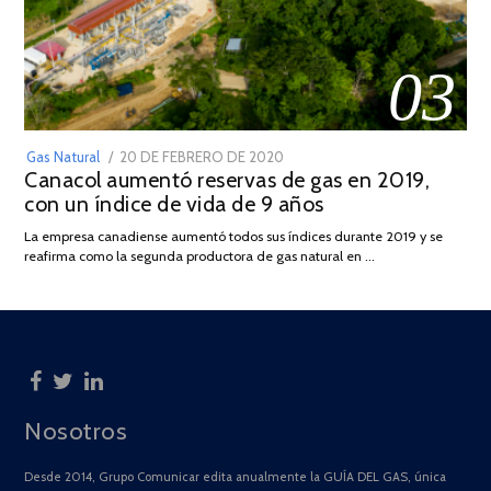
03
POSTED
Gas Natural
20 DE FEBRERO DE 2020
10
Canacol aumentó reservas de gas en 2019,
ON
DE
con un índice de vida de 9 años
JULIO
DE
La empresa canadiense aumentó todos sus índices durante 2019 y se
2025
reafirma como la segunda productora de gas natural en …
Nosotros
Desde 2014, Grupo Comunicar edita anualmente la GUÍA DEL GAS, única