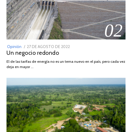
02
POSTED
Opinión
27 DE AGOSTO DE 2022
30
Un negocio redondo
ON
DE
AGOSTO
El de las tarifas de energía no es un tema nuevo en el país, pero cada vez
DE
deja en mayor …
2022