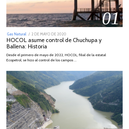
01
POSTED
Gas Natural
2 DE MAYO DE 2020
16
HOCOL asume control de Chuchupa y
ON
DE
Ballena: Historia
FEBRERO
DE
Desde el primero de mayo de 2022, HOCOL, filial de la estatal
2026
Ecopetrol, se hizo al control de los campos …