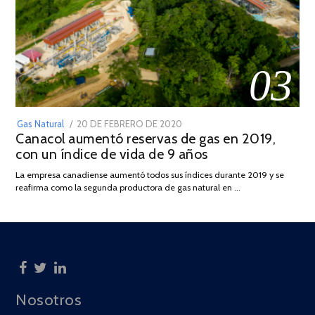
03
POSTED
Gas Natural
20 DE FEBRERO DE 2020
10
Canacol aumentó reservas de gas en 2019,
ON
DE
con un índice de vida de 9 años
JULIO
DE
La empresa canadiense aumentó todos sus índices durante 2019 y se
2025
reafirma como la segunda productora de gas natural en …
Nosotros