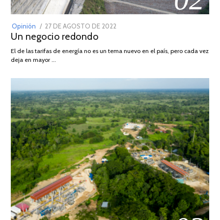
POSTED
Opinión
27 DE AGOSTO DE 2022
30
Un negocio redondo
ON
DE
AGOSTO
El de las tarifas de energía no es un tema nuevo en el país, pero cada vez
DE
deja en mayor …
2022