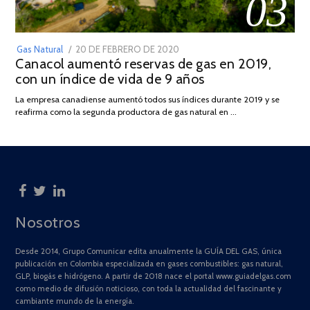
03
POSTED
Gas Natural
20 DE FEBRERO DE 2020
10
Canacol aumentó reservas de gas en 2019,
ON
DE
con un índice de vida de 9 años
JULIO
DE
La empresa canadiense aumentó todos sus índices durante 2019 y se
2025
reafirma como la segunda productora de gas natural en …
Nosotros
Desde 2014, Grupo Comunicar edita anualmente la GUÍA DEL GAS, única
publicación en Colombia especializada en gases combustibles: gas natural,
GLP, biogás e hidrógeno. A partir de 2018 nace el portal www.guiadelgas.com
como medio de difusión noticioso, con toda la actualidad del fascinante y
cambiante mundo de la energía.