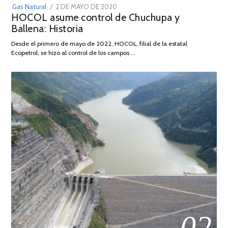
POSTED
Gas Natural
2 DE MAYO DE 2020
16
HOCOL asume control de Chuchupa y
ON
DE
Ballena: Historia
FEBRERO
DE
Desde el primero de mayo de 2022, HOCOL, filial de la estatal
2026
Ecopetrol, se hizo al control de los campos …
02