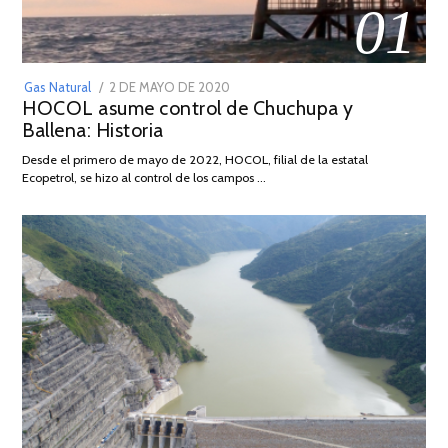
01
POSTED
Gas Natural
2 DE MAYO DE 2020
16
HOCOL asume control de Chuchupa y
ON
DE
Ballena: Historia
FEBRERO
DE
Desde el primero de mayo de 2022, HOCOL, filial de la estatal
2026
Ecopetrol, se hizo al control de los campos …