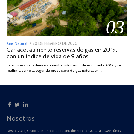
03
POSTED
Gas Natural
20 DE FEBRERO DE 2020
10
Canacol aumentó reservas de gas en 2019,
ON
DE
con un índice de vida de 9 años
JULIO
DE
La empresa canadiense aumentó todos sus índices durante 2019 y se
2025
reafirma como la segunda productora de gas natural en …
Nosotros
Desde 2014, Grupo Comunicar edita anualmente la GUÍA DEL GAS, única