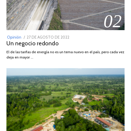
02
POSTED
Opinión
27 DE AGOSTO DE 2022
30
Un negocio redondo
ON
DE
AGOSTO
El de las tarifas de energía no es un tema nuevo en el país, pero cada vez
DE
deja en mayor …
2022