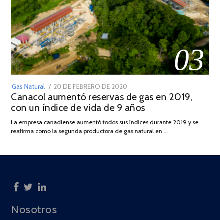
03
POSTED
Gas Natural
20 DE FEBRERO DE 2020
10
Canacol aumentó reservas de gas en 2019,
ON
DE
con un índice de vida de 9 años
JULIO
DE
La empresa canadiense aumentó todos sus índices durante 2019 y se
2025
reafirma como la segunda productora de gas natural en …
Nosotros