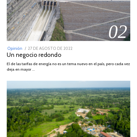
02
POSTED
Opinión
27 DE AGOSTO DE 2022
30
Un negocio redondo
ON
DE
AGOSTO
El de las tarifas de energía no es un tema nuevo en el país, pero cada vez
DE
deja en mayor …
2022