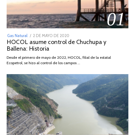
01
POSTED
Gas Natural
2 DE MAYO DE 2020
16
HOCOL asume control de Chuchupa y
ON
DE
Ballena: Historia
FEBRERO
DE
Desde el primero de mayo de 2022, HOCOL, filial de la estatal
2026
Ecopetrol, se hizo al control de los campos …