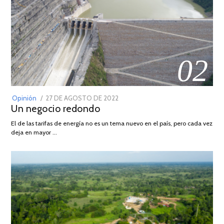
02
POSTED
Opinión
27 DE AGOSTO DE 2022
30
Un negocio redondo
ON
DE
AGOSTO
El de las tarifas de energía no es un tema nuevo en el país, pero cada vez
DE
deja en mayor …
2022