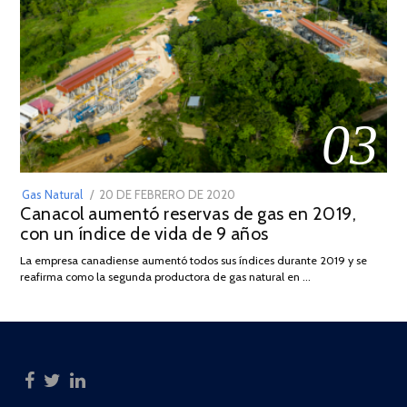
03
POSTED
Gas Natural
20 DE FEBRERO DE 2020
10
Canacol aumentó reservas de gas en 2019,
ON
DE
con un índice de vida de 9 años
JULIO
DE
La empresa canadiense aumentó todos sus índices durante 2019 y se
2025
reafirma como la segunda productora de gas natural en …