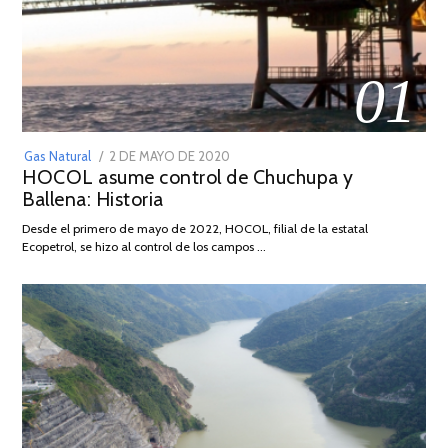
01
POSTED
Gas Natural
2 DE MAYO DE 2020
16
HOCOL asume control de Chuchupa y
ON
DE
Ballena: Historia
FEBRERO
DE
Desde el primero de mayo de 2022, HOCOL, filial de la estatal
2026
Ecopetrol, se hizo al control de los campos …