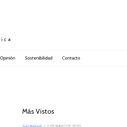
tica
Opinión
Sostenibilidad
Contacto
01
Más Vistos
POSTED
Gas Natural
2 DE MAYO DE 2020
16