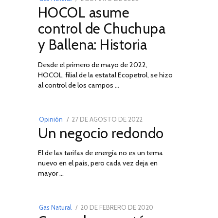
HOCOL asume
ON
DE
FEBRERO
control de Chuchupa
DE
y Ballena: Historia
2026
Desde el primero de mayo de 2022,
HOCOL, filial de la estatal Ecopetrol, se hizo
02
al control de los campos …
POSTED
Opinión
27 DE AGOSTO DE 2022
30
Un negocio redondo
ON
DE
AGOSTO
El de las tarifas de energía no es un tema
DE
nuevo en el país, pero cada vez deja en
2022
03
mayor …
POSTED
Gas Natural
20 DE FEBRERO DE 2020
10