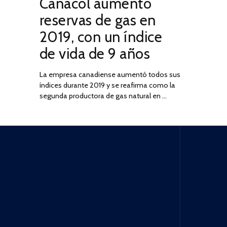
Canacol aumentó
ON
DE
JULIO
reservas de gas en
DE
2019, con un índice
2025
de vida de 9 años
La empresa canadiense aumentó todos sus
índices durante 2019 y se reafirma como la
segunda productora de gas natural en …