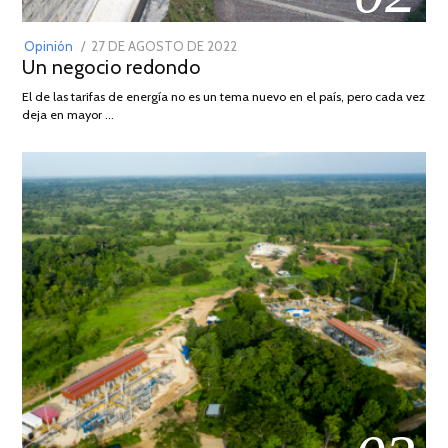
POSTED
Opinión
27 DE AGOSTO DE 2022
30
Un negocio redondo
ON
DE
AGOSTO
El de las tarifas de energía no es un tema nuevo en el país, pero cada vez
DE
deja en mayor …
2022