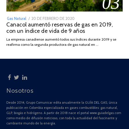
03
POSTED
Gas Natural
20 DE FEBRERO DE 2020
10
Canacol aumentó reservas de gas en 2019,
ON
DE
con un índice de vida de 9 años
JULIO
DE
La empresa canadiense aumentó todos sus índices durante 2019 y se
2025
reafirma como la segunda productora de gas natural en …
Nosotros
Desde 2014, Grupo Comunicar edita anualmente la GUÍA DEL GAS, única
publicación en Colombia especializada en gases combustibles: gas natural,
GLP, biogás e hidrógeno. A partir de 2018 nace el portal www.guiadelgas.com
como medio de difusión noticioso, con toda la actualidad del fascinante y
cambiante mundo de la energía.