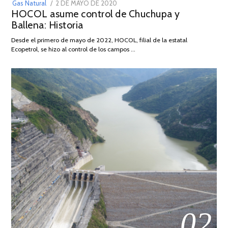
POSTED
Gas Natural
2 DE MAYO DE 2020
16
HOCOL asume control de Chuchupa y
ON
DE
Ballena: Historia
FEBRERO
DE
Desde el primero de mayo de 2022, HOCOL, filial de la estatal
2026
Ecopetrol, se hizo al control de los campos …
02