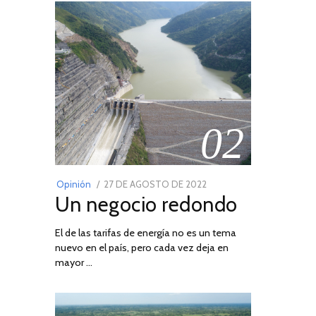
02
POSTED
Opinión
27 DE AGOSTO DE 2022
30
Un negocio redondo
ON
DE
AGOSTO
El de las tarifas de energía no es un tema
DE
nuevo en el país, pero cada vez deja en
2022
mayor …