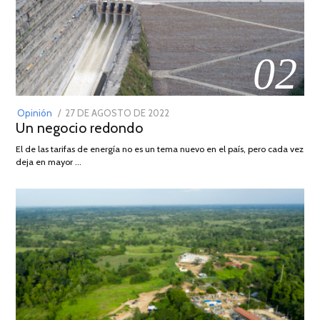
02
POSTED
Opinión
27 DE AGOSTO DE 2022
30
Un negocio redondo
ON
DE
AGOSTO
El de las tarifas de energía no es un tema nuevo en el país, pero cada vez
DE
deja en mayor …
2022