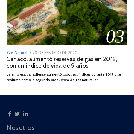
03
POSTED
Gas Natural
20 DE FEBRERO DE 2020
10
Canacol aumentó reservas de gas en 2019,
ON
DE
con un índice de vida de 9 años
JULIO
DE
La empresa canadiense aumentó todos sus índices durante 2019 y se
2025
reafirma como la segunda productora de gas natural en …
Nosotros