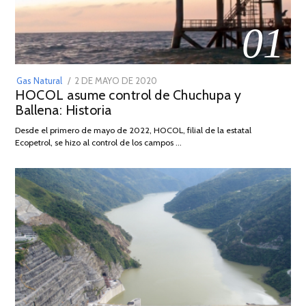
01
POSTED
Gas Natural
2 DE MAYO DE 2020
16
HOCOL asume control de Chuchupa y
ON
DE
Ballena: Historia
FEBRERO
DE
Desde el primero de mayo de 2022, HOCOL, filial de la estatal
2026
Ecopetrol, se hizo al control de los campos …