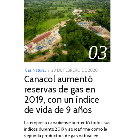
03
POSTED
Gas Natural
20 DE FEBRERO DE 2020
10
Canacol aumentó
ON
DE
JULIO
reservas de gas en
DE
2019, con un índice
2025
de vida de 9 años
La empresa canadiense aumentó todos sus
índices durante 2019 y se reafirma como la
segunda productora de gas natural en …