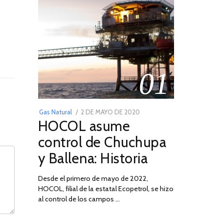
01
POSTED
Gas Natural
2 DE MAYO DE 2020
16
HOCOL asume
ON
DE
FEBRERO
control de Chuchupa
DE
y Ballena: Historia
2026
Desde el primero de mayo de 2022,
HOCOL, filial de la estatal Ecopetrol, se hizo
al control de los campos …