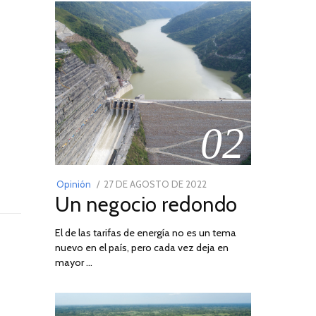
02
POSTED
Opinión
27 DE AGOSTO DE 2022
30
Un negocio redondo
ON
DE
AGOSTO
El de las tarifas de energía no es un tema
DE
nuevo en el país, pero cada vez deja en
2022
mayor …