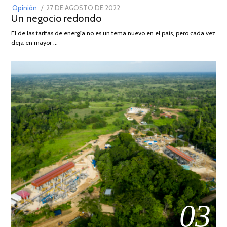
POSTED
Opinión
27 DE AGOSTO DE 2022
30
Un negocio redondo
ON
DE
AGOSTO
El de las tarifas de energía no es un tema nuevo en el país, pero cada vez
DE
deja en mayor …
2022
03