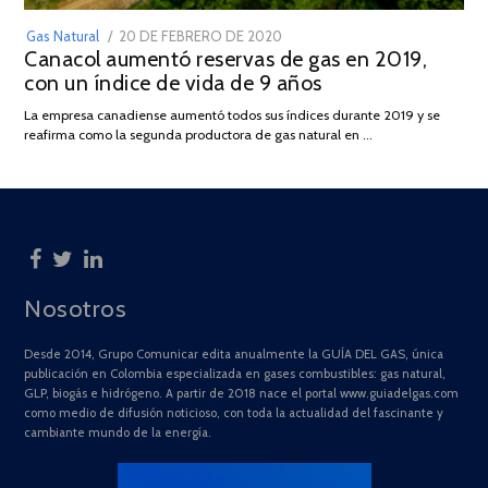
POSTED
Gas Natural
20 DE FEBRERO DE 2020
10
Canacol aumentó reservas de gas en 2019,
ON
DE
con un índice de vida de 9 años
JULIO
DE
La empresa canadiense aumentó todos sus índices durante 2019 y se
2025
reafirma como la segunda productora de gas natural en …
Nosotros
Desde 2014, Grupo Comunicar edita anualmente la GUÍA DEL GAS, única
publicación en Colombia especializada en gases combustibles: gas natural,
GLP, biogás e hidrógeno. A partir de 2018 nace el portal www.guiadelgas.com
como medio de difusión noticioso, con toda la actualidad del fascinante y
cambiante mundo de la energía.