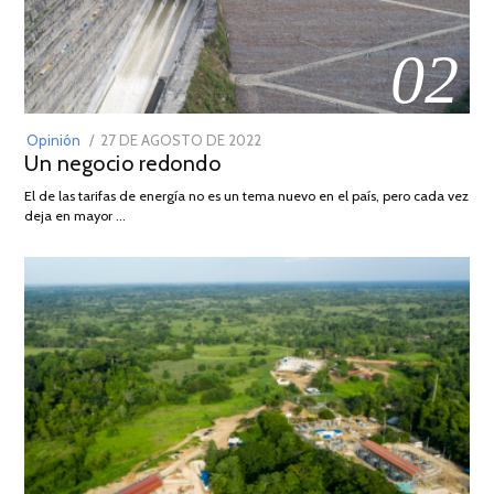
02
POSTED
Opinión
27 DE AGOSTO DE 2022
30
Un negocio redondo
ON
DE
AGOSTO
El de las tarifas de energía no es un tema nuevo en el país, pero cada vez
DE
deja en mayor …
2022