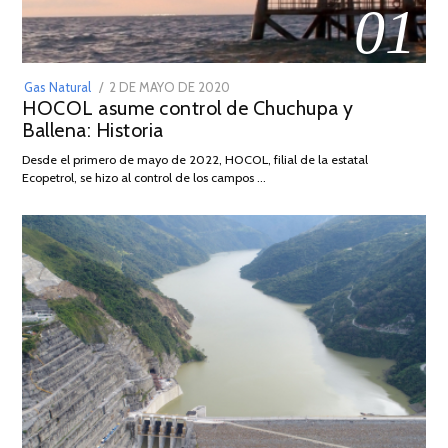
01
POSTED
Gas Natural
2 DE MAYO DE 2020
16
HOCOL asume control de Chuchupa y
ON
DE
Ballena: Historia
FEBRERO
DE
Desde el primero de mayo de 2022, HOCOL, filial de la estatal
2026
Ecopetrol, se hizo al control de los campos …