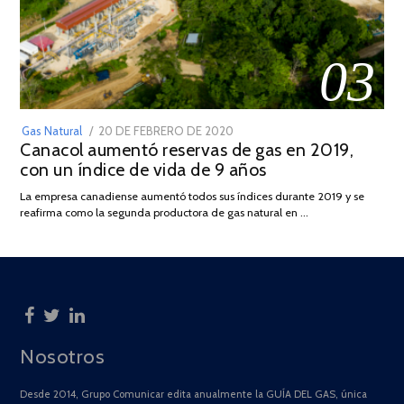
03
POSTED
Gas Natural
20 DE FEBRERO DE 2020
10
Canacol aumentó reservas de gas en 2019,
ON
DE
con un índice de vida de 9 años
JULIO
DE
La empresa canadiense aumentó todos sus índices durante 2019 y se
2025
reafirma como la segunda productora de gas natural en …
Nosotros
Desde 2014, Grupo Comunicar edita anualmente la GUÍA DEL GAS, única