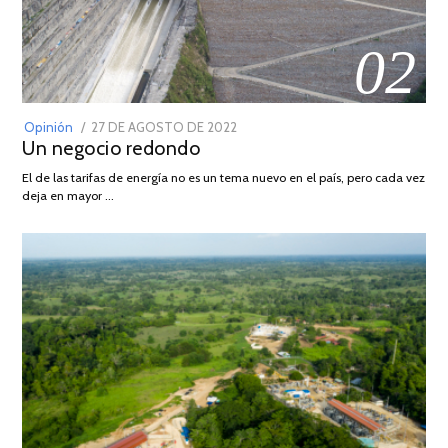
02
POSTED
Opinión
27 DE AGOSTO DE 2022
30
Un negocio redondo
ON
DE
AGOSTO
El de las tarifas de energía no es un tema nuevo en el país, pero cada vez
DE
deja en mayor …
2022