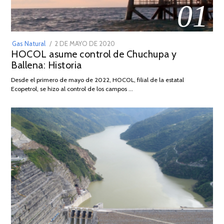
01
POSTED
Gas Natural
2 DE MAYO DE 2020
16
HOCOL asume control de Chuchupa y
ON
DE
Ballena: Historia
FEBRERO
DE
Desde el primero de mayo de 2022, HOCOL, filial de la estatal
2026
Ecopetrol, se hizo al control de los campos …