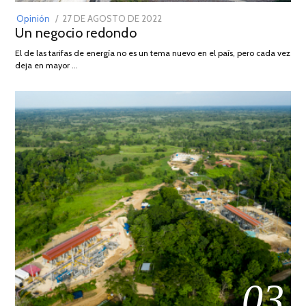
POSTED
Opinión
27 DE AGOSTO DE 2022
30
Un negocio redondo
ON
DE
AGOSTO
El de las tarifas de energía no es un tema nuevo en el país, pero cada vez
DE
deja en mayor …
2022
03