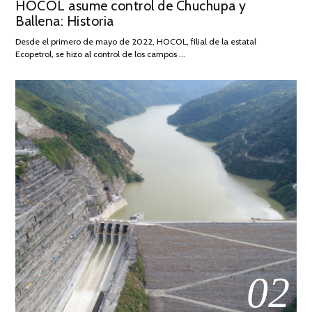
HOCOL asume control de Chuchupa y
ON
DE
Ballena: Historia
FEBRERO
DE
Desde el primero de mayo de 2022, HOCOL, filial de la estatal
2026
Ecopetrol, se hizo al control de los campos …
02