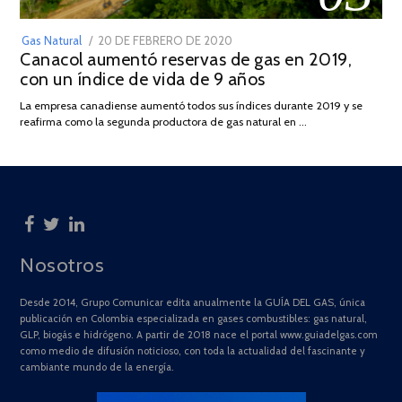
POSTED
Gas Natural
20 DE FEBRERO DE 2020
10
Canacol aumentó reservas de gas en 2019,
ON
DE
con un índice de vida de 9 años
JULIO
DE
La empresa canadiense aumentó todos sus índices durante 2019 y se
2025
reafirma como la segunda productora de gas natural en …
Nosotros
Desde 2014, Grupo Comunicar edita anualmente la GUÍA DEL GAS, única
publicación en Colombia especializada en gases combustibles: gas natural,
GLP, biogás e hidrógeno. A partir de 2018 nace el portal www.guiadelgas.com
como medio de difusión noticioso, con toda la actualidad del fascinante y
cambiante mundo de la energía.