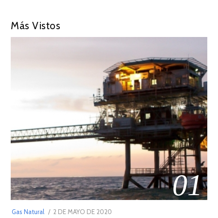
Más Vistos
01
POSTED
Gas Natural
2 DE MAYO DE 2020
16