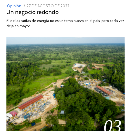
POSTED
Opinión
27 DE AGOSTO DE 2022
30
Un negocio redondo
ON
DE
AGOSTO
El de las tarifas de energía no es un tema nuevo en el país, pero cada vez
DE
deja en mayor …
2022
03