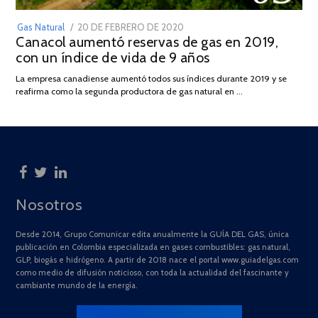
POSTED
Gas Natural
20 DE FEBRERO DE 2020
10
Canacol aumentó reservas de gas en 2019,
ON
DE
con un índice de vida de 9 años
JULIO
DE
La empresa canadiense aumentó todos sus índices durante 2019 y se
2025
reafirma como la segunda productora de gas natural en …
Nosotros
Desde 2014, Grupo Comunicar edita anualmente la GUÍA DEL GAS, única
publicación en Colombia especializada en gases combustibles: gas natural,
GLP, biogás e hidrógeno. A partir de 2018 nace el portal www.guiadelgas.com
como medio de difusión noticioso, con toda la actualidad del fascinante y
cambiante mundo de la energía.