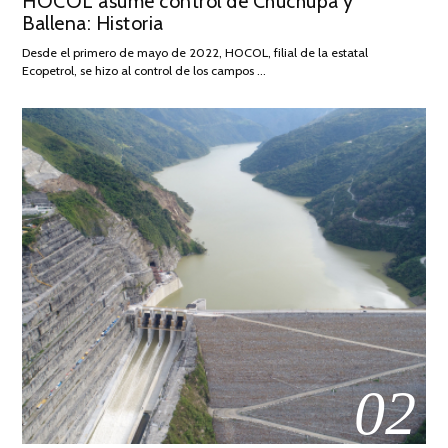
HOCOL asume control de Chuchupa y
DE
Ballena: Historia
FEBRERO
DE
Desde el primero de mayo de 2022, HOCOL, filial de la estatal
2026
Ecopetrol, se hizo al control de los campos …
02