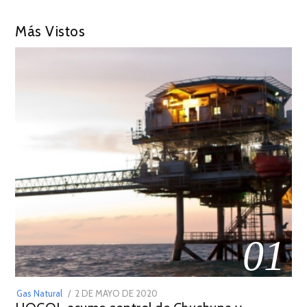
Más Vistos
01
POSTED
Gas Natural
2 DE MAYO DE 2020
16
ON