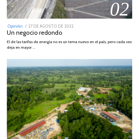
02
POSTED
Opinión
27 DE AGOSTO DE 2022
30
Un negocio redondo
ON
DE
AGOSTO
El de las tarifas de energía no es un tema nuevo en el país, pero cada vez
DE
deja en mayor …
2022