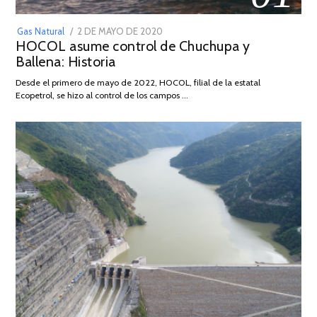
POSTED
Gas Natural
2 DE MAYO DE 2020
16
HOCOL asume control de Chuchupa y
ON
DE
Ballena: Historia
FEBRERO
DE
Desde el primero de mayo de 2022, HOCOL, filial de la estatal
2026
Ecopetrol, se hizo al control de los campos …