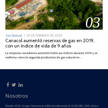
03
POSTED
Gas Natural
20 DE FEBRERO DE 2020
10
Canacol aumentó reservas de gas en 2019,
ON
DE
con un índice de vida de 9 años
JULIO
DE
La empresa canadiense aumentó todos sus índices durante 2019 y se
2025
reafirma como la segunda productora de gas natural en …
Nosotros
Desde 2014, Grupo Comunicar edita anualmente la GUÍA DEL GAS, única