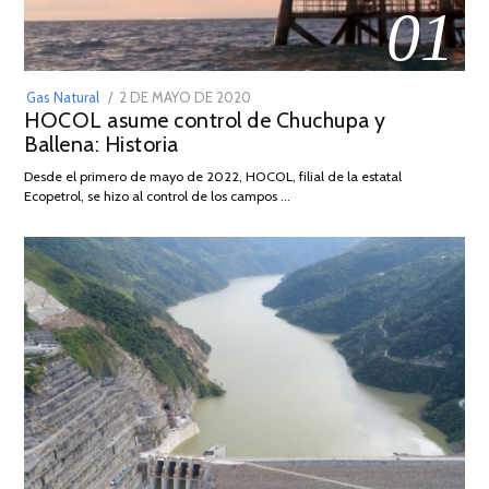
01
POSTED
Gas Natural
2 DE MAYO DE 2020
16
HOCOL asume control de Chuchupa y
ON
DE
Ballena: Historia
FEBRERO
DE
Desde el primero de mayo de 2022, HOCOL, filial de la estatal
2026
Ecopetrol, se hizo al control de los campos …