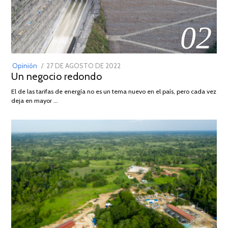
02
POSTED
Opinión
27 DE AGOSTO DE 2022
30
Un negocio redondo
ON
DE
AGOSTO
El de las tarifas de energía no es un tema nuevo en el país, pero cada vez
DE
deja en mayor …
2022