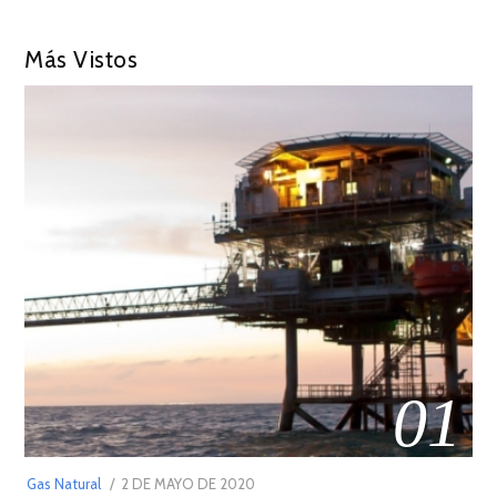
Más Vistos
01
POSTED
Gas Natural
2 DE MAYO DE 2020
16