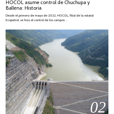
HOCOL asume control de Chuchupa y
ON
DE
Ballena: Historia
FEBRERO
DE
Desde el primero de mayo de 2022, HOCOL, filial de la estatal
2026
Ecopetrol, se hizo al control de los campos …
02