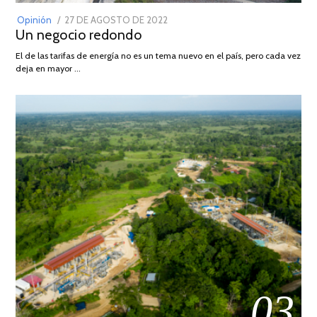
POSTED
Opinión
27 DE AGOSTO DE 2022
30
Un negocio redondo
ON
DE
AGOSTO
El de las tarifas de energía no es un tema nuevo en el país, pero cada vez
DE
deja en mayor …
2022
03