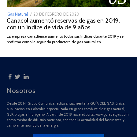
POSTED
Gas Natural
20 DE FEBRERO DE 2020
10
Canacol aumentó reservas de gas en 2019,
ON
DE
con un índice de vida de 9 años
JULIO
DE
La empresa canadiense aumentó todos sus índices durante 2019 y se
2025
reafirma como la segunda productora de gas natural en …
Nosotros
Desde 2014, Grupo Comunicar edita anualmente la GUÍA DEL GAS, única
publicación en Colombia especializada en gases combustibles: gas natural,
GLP, biogás e hidrógeno. A partir de 2018 nace el portal www.guiadelgas.com
como medio de difusión noticioso, con toda la actualidad del fascinante y
cambiante mundo de la energía.