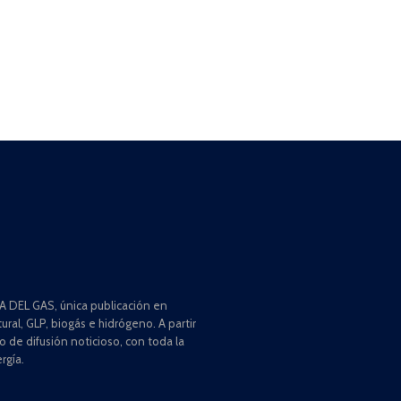
 DEL GAS, única publicación en
ral, GLP, biogás e hidrógeno. A partir
de difusión noticioso, con toda la
rgía.