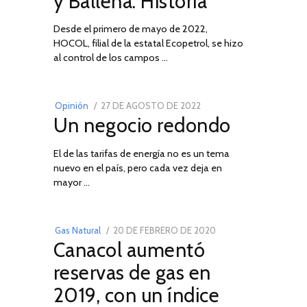
y Ballena: Historia
Desde el primero de mayo de 2022,
HOCOL, filial de la estatal Ecopetrol, se hizo
02
al control de los campos …
POSTED
Opinión
27 DE AGOSTO DE 2022
30
Un negocio redondo
ON
DE
AGOSTO
El de las tarifas de energía no es un tema
DE
nuevo en el país, pero cada vez deja en
2022
03
mayor …
POSTED
Gas Natural
20 DE FEBRERO DE 2020
10
Canacol aumentó
ON
DE
JULIO
reservas de gas en
DE
2019, con un índice
2025