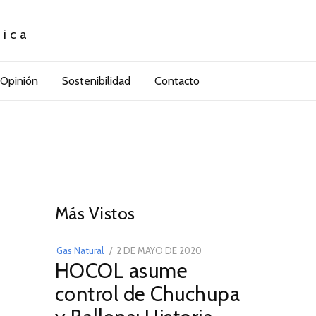
tica
Opinión
Sostenibilidad
Contacto
01
Más Vistos
POSTED
Gas Natural
2 DE MAYO DE 2020
16
HOCOL asume
ON
DE
FEBRERO
control de Chuchupa
DE
2026