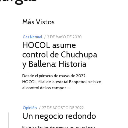
01
Más Vistos
POSTED
Gas Natural
2 DE MAYO DE 2020
16
HOCOL asume
ON
DE
FEBRERO
control de Chuchupa
DE
y Ballena: Historia
2026
Desde el primero de mayo de 2022,
HOCOL, filial de la estatal Ecopetrol, se hizo
02
al control de los campos …
POSTED
Opinión
27 DE AGOSTO DE 2022
30
Un negocio redondo
ON
DE
AGOSTO
El de las tarifas de energía no es un tema
DE