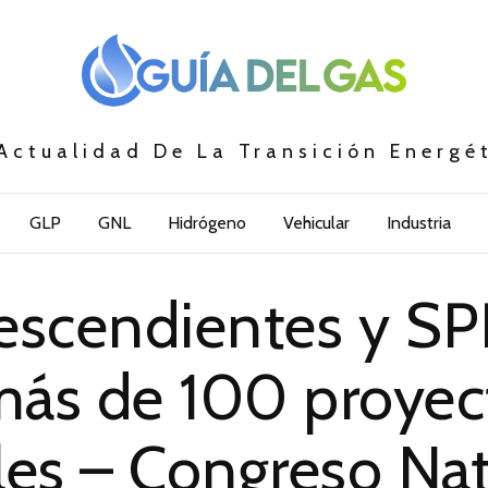
Actualidad De La Transición Energé
GLP
GNL
Hidrógeno
Vehicular
Industria
escendientes y S
más de 100 proyec
les – Congreso Na