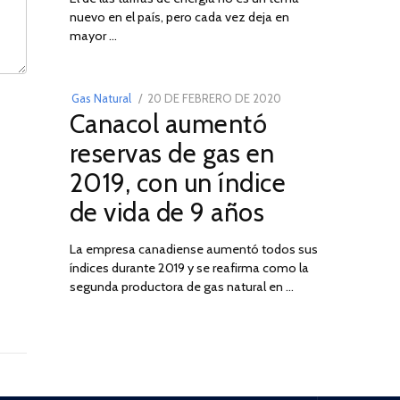
nuevo en el país, pero cada vez deja en
2022
03
mayor …
POSTED
Gas Natural
20 DE FEBRERO DE 2020
10
Canacol aumentó
ON
DE
JULIO
reservas de gas en
DE
2019, con un índice
2025
de vida de 9 años
La empresa canadiense aumentó todos sus
índices durante 2019 y se reafirma como la
segunda productora de gas natural en …