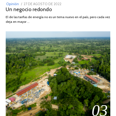
POSTED
Opinión
27 DE AGOSTO DE 2022
30
Un negocio redondo
ON
DE
AGOSTO
El de las tarifas de energía no es un tema nuevo en el país, pero cada vez
DE
deja en mayor …
2022
03