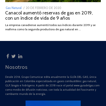
POSTED
Gas Natural
20 DE FEBRERO DE 2020
10
Canacol aumentó reservas de gas en 2019,
ON
DE
con un índice de vida de 9 años
JULIO
DE
La empresa canadiense aumentó todos sus índices durante 2019 y se
2025
reafirma como la segunda productora de gas natural en …
Nosotros
Desde 2014, Grupo Comunicar edita anualmente la GUÍA DEL GAS, única
publicación en Colombia especializada en gases combustibles: gas natural,
GLP, biogás e hidrógeno. A partir de 2018 nace el portal www.guiadelgas.com
como medio de difusión noticioso, con toda la actualidad del fascinante y
cambiante mundo de la energía.