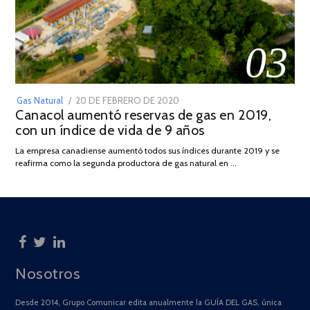
03
POSTED
Gas Natural
20 DE FEBRERO DE 2020
10
Canacol aumentó reservas de gas en 2019,
ON
DE
con un índice de vida de 9 años
JULIO
DE
La empresa canadiense aumentó todos sus índices durante 2019 y se
2025
reafirma como la segunda productora de gas natural en …
Nosotros
Desde 2014, Grupo Comunicar edita anualmente la GUÍA DEL GAS, única