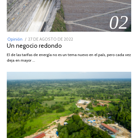
02
POSTED
Opinión
27 DE AGOSTO DE 2022
30
Un negocio redondo
ON
DE
AGOSTO
El de las tarifas de energía no es un tema nuevo en el país, pero cada vez
DE
deja en mayor …
2022