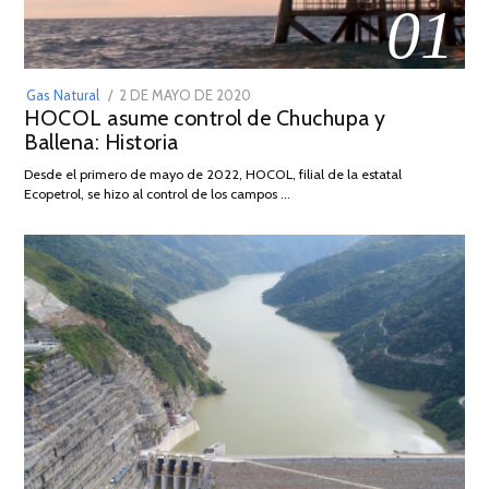
01
POSTED
Gas Natural
2 DE MAYO DE 2020
16
HOCOL asume control de Chuchupa y
ON
DE
Ballena: Historia
FEBRERO
DE
Desde el primero de mayo de 2022, HOCOL, filial de la estatal
2026
Ecopetrol, se hizo al control de los campos …