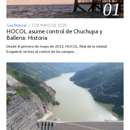
01
POSTED
Gas Natural
2 DE MAYO DE 2020
16
HOCOL asume control de Chuchupa y
ON
DE
Ballena: Historia
FEBRERO
DE
Desde el primero de mayo de 2022, HOCOL, filial de la estatal
2026
Ecopetrol, se hizo al control de los campos …