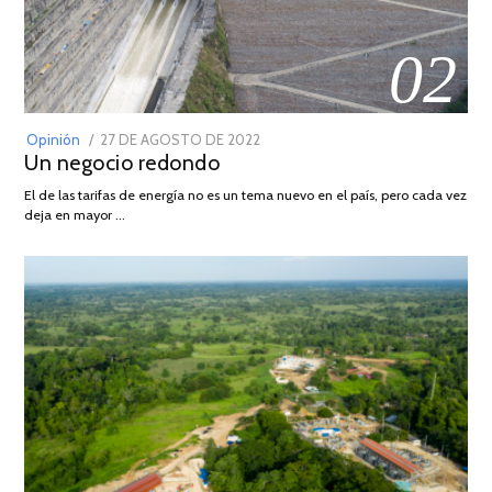
02
POSTED
Opinión
27 DE AGOSTO DE 2022
30
Un negocio redondo
ON
DE
AGOSTO
El de las tarifas de energía no es un tema nuevo en el país, pero cada vez
DE
deja en mayor …
2022