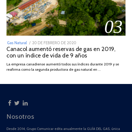
03
POSTED
Gas Natural
20 DE FEBRERO DE 2020
10
Canacol aumentó reservas de gas en 2019,
ON
DE
con un índice de vida de 9 años
JULIO
DE
La empresa canadiense aumentó todos sus índices durante 2019 y se
2025
reafirma como la segunda productora de gas natural en …
Nosotros
Desde 2014, Grupo Comunicar edita anualmente la GUÍA DEL GAS, única