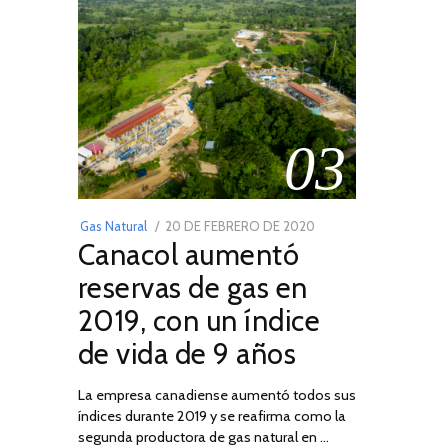
03
POSTED
Gas Natural
20 DE FEBRERO DE 2020
10
Canacol aumentó
ON
DE
JULIO
reservas de gas en
DE
2019, con un índice
2025
de vida de 9 años
La empresa canadiense aumentó todos sus
índices durante 2019 y se reafirma como la
segunda productora de gas natural en …