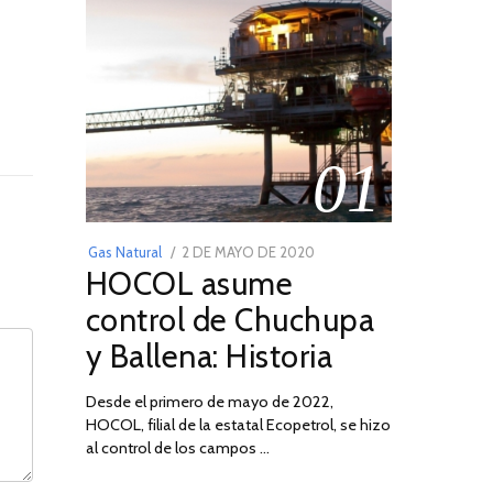
01
POSTED
Gas Natural
2 DE MAYO DE 2020
16
HOCOL asume
ON
DE
FEBRERO
control de Chuchupa
DE
y Ballena: Historia
2026
Desde el primero de mayo de 2022,
HOCOL, filial de la estatal Ecopetrol, se hizo
al control de los campos …