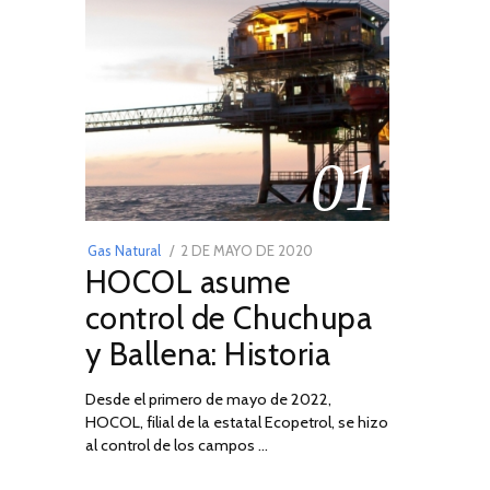
01
POSTED
Gas Natural
2 DE MAYO DE 2020
16
HOCOL asume
ON
DE
FEBRERO
control de Chuchupa
DE
y Ballena: Historia
2026
Desde el primero de mayo de 2022,
HOCOL, filial de la estatal Ecopetrol, se hizo
al control de los campos …