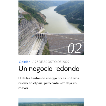
02
POSTED
Opinión
27 DE AGOSTO DE 2022
30
Un negocio redondo
ON
DE
AGOSTO
El de las tarifas de energía no es un tema
DE
nuevo en el país, pero cada vez deja en
2022
mayor …