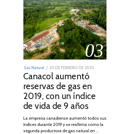
03
POSTED
Gas Natural
20 DE FEBRERO DE 2020
10
Canacol aumentó
ON
DE
JULIO
reservas de gas en
DE
2019, con un índice
2025
de vida de 9 años
La empresa canadiense aumentó todos sus
índices durante 2019 y se reafirma como la
segunda productora de gas natural en …