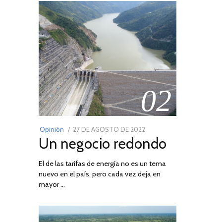
02
POSTED
Opinión
27 DE AGOSTO DE 2022
30
Un negocio redondo
ON
DE
AGOSTO
El de las tarifas de energía no es un tema
DE
nuevo en el país, pero cada vez deja en
2022
mayor …