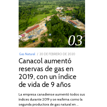
03
POSTED
Gas Natural
20 DE FEBRERO DE 2020
10
Canacol aumentó
ON
DE
JULIO
reservas de gas en
DE
2019, con un índice
2025
de vida de 9 años
La empresa canadiense aumentó todos sus
índices durante 2019 y se reafirma como la
segunda productora de gas natural en …