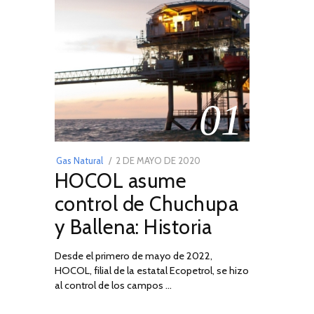
01
POSTED
Gas Natural
2 DE MAYO DE 2020
16
HOCOL asume
ON
DE
FEBRERO
control de Chuchupa
DE
y Ballena: Historia
2026
Desde el primero de mayo de 2022,
HOCOL, filial de la estatal Ecopetrol, se hizo
al control de los campos …