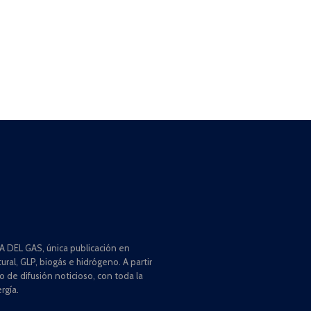
 DEL GAS, única publicación en
ral, GLP, biogás e hidrógeno. A partir
de difusión noticioso, con toda la
rgía.