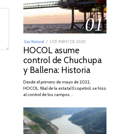
01
POSTED
Gas Natural
2 DE MAYO DE 2020
16
HOCOL asume
ON
DE
FEBRERO
control de Chuchupa
DE
y Ballena: Historia
2026
Desde el primero de mayo de 2022,
HOCOL, filial de la estatal Ecopetrol, se hizo
al control de los campos …