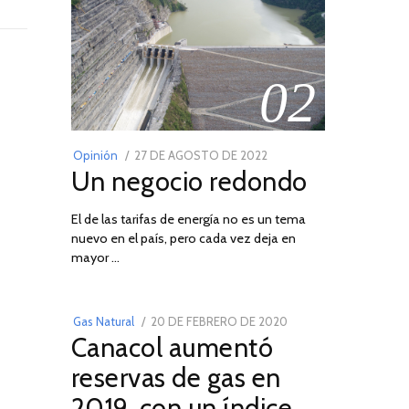
02
POSTED
Opinión
27 DE AGOSTO DE 2022
30
Un negocio redondo
ON
DE
AGOSTO
El de las tarifas de energía no es un tema
DE
nuevo en el país, pero cada vez deja en
2022
03
mayor …
POSTED
Gas Natural
20 DE FEBRERO DE 2020
10
Canacol aumentó
ON
DE
JULIO
reservas de gas en
DE
2019, con un índice
2025