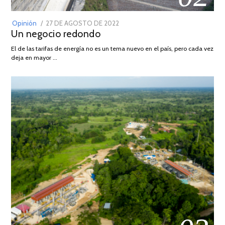
POSTED
Opinión
27 DE AGOSTO DE 2022
30
Un negocio redondo
ON
DE
AGOSTO
El de las tarifas de energía no es un tema nuevo en el país, pero cada vez
DE
deja en mayor …
2022