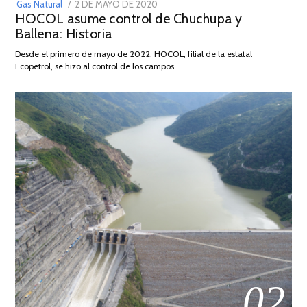
POSTED
Gas Natural
2 DE MAYO DE 2020
16
HOCOL asume control de Chuchupa y
ON
DE
Ballena: Historia
FEBRERO
DE
Desde el primero de mayo de 2022, HOCOL, filial de la estatal
2026
Ecopetrol, se hizo al control de los campos …
02