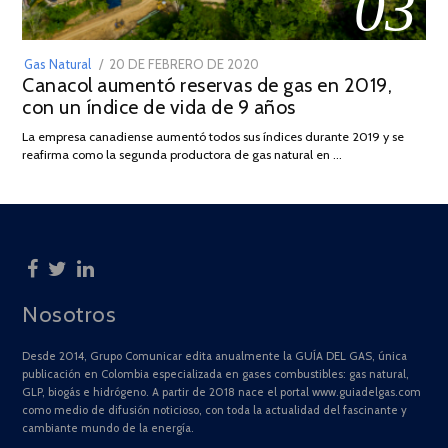
03
POSTED
Gas Natural
20 DE FEBRERO DE 2020
10
Canacol aumentó reservas de gas en 2019,
ON
DE
con un índice de vida de 9 años
JULIO
DE
La empresa canadiense aumentó todos sus índices durante 2019 y se
2025
reafirma como la segunda productora de gas natural en …
Nosotros
Desde 2014, Grupo Comunicar edita anualmente la GUÍA DEL GAS, única
publicación en Colombia especializada en gases combustibles: gas natural,
GLP, biogás e hidrógeno. A partir de 2018 nace el portal www.guiadelgas.com
como medio de difusión noticioso, con toda la actualidad del fascinante y
cambiante mundo de la energía.