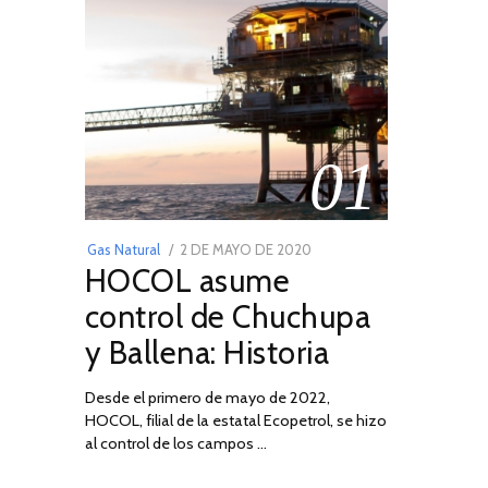
01
POSTED
Gas Natural
2 DE MAYO DE 2020
16
HOCOL asume
ON
DE
FEBRERO
control de Chuchupa
DE
y Ballena: Historia
2026
Desde el primero de mayo de 2022,
HOCOL, filial de la estatal Ecopetrol, se hizo
al control de los campos …