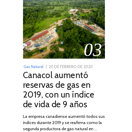
03
POSTED
Gas Natural
20 DE FEBRERO DE 2020
10
Canacol aumentó
ON
DE
JULIO
reservas de gas en
DE
2019, con un índice
2025
de vida de 9 años
La empresa canadiense aumentó todos sus
índices durante 2019 y se reafirma como la
segunda productora de gas natural en …