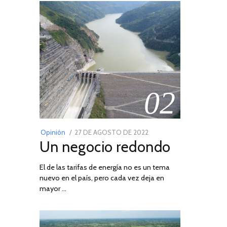
02
POSTED
Opinión
27 DE AGOSTO DE 2022
30
Un negocio redondo
ON
DE
AGOSTO
El de las tarifas de energía no es un tema
DE
nuevo en el país, pero cada vez deja en
2022
mayor …