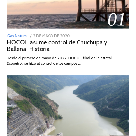
01
POSTED
Gas Natural
2 DE MAYO DE 2020
16
HOCOL asume control de Chuchupa y
ON
DE
Ballena: Historia
FEBRERO
DE
Desde el primero de mayo de 2022, HOCOL, filial de la estatal
2026
Ecopetrol, se hizo al control de los campos …