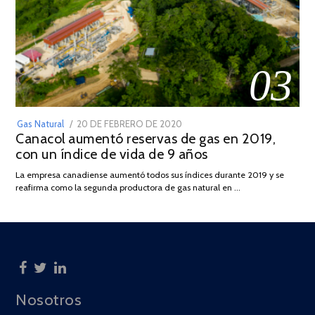
03
POSTED
Gas Natural
20 DE FEBRERO DE 2020
10
Canacol aumentó reservas de gas en 2019,
ON
DE
con un índice de vida de 9 años
JULIO
DE
La empresa canadiense aumentó todos sus índices durante 2019 y se
2025
reafirma como la segunda productora de gas natural en …
Nosotros