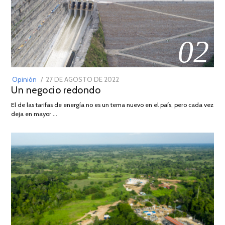
02
POSTED
Opinión
27 DE AGOSTO DE 2022
30
Un negocio redondo
ON
DE
AGOSTO
El de las tarifas de energía no es un tema nuevo en el país, pero cada vez
DE
deja en mayor …
2022