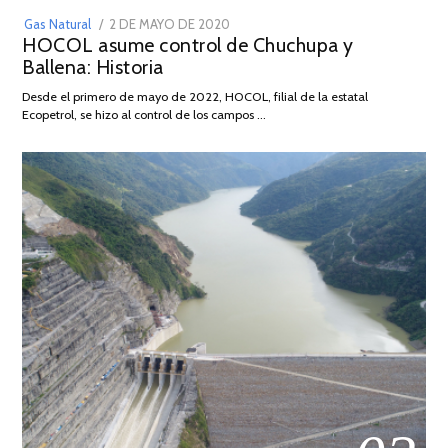
POSTED
Gas Natural
2 DE MAYO DE 2020
16
HOCOL asume control de Chuchupa y
ON
DE
Ballena: Historia
FEBRERO
DE
Desde el primero de mayo de 2022, HOCOL, filial de la estatal
2026
Ecopetrol, se hizo al control de los campos …