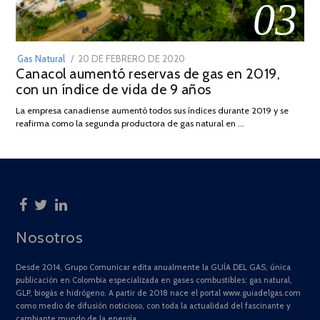
03
POSTED
Gas Natural
20 DE FEBRERO DE 2020
10
Canacol aumentó reservas de gas en 2019,
ON
DE
con un índice de vida de 9 años
JULIO
DE
La empresa canadiense aumentó todos sus índices durante 2019 y se
2025
reafirma como la segunda productora de gas natural en …
Nosotros
Desde 2014, Grupo Comunicar edita anualmente la GUÍA DEL GAS, única
publicación en Colombia especializada en gases combustibles: gas natural,
GLP, biogás e hidrógeno. A partir de 2018 nace el portal www.guiadelgas.com
como medio de difusión noticioso, con toda la actualidad del fascinante y
cambiante mundo de la energía.