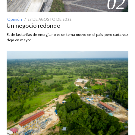
02
POSTED
Opinión
27 DE AGOSTO DE 2022
30
Un negocio redondo
ON
DE
AGOSTO
El de las tarifas de energía no es un tema nuevo en el país, pero cada vez
DE
deja en mayor …
2022