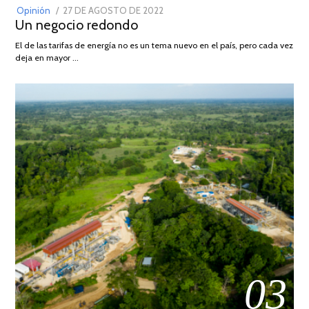
POSTED
Opinión
27 DE AGOSTO DE 2022
30
Un negocio redondo
ON
DE
AGOSTO
El de las tarifas de energía no es un tema nuevo en el país, pero cada vez
DE
deja en mayor …
2022
03