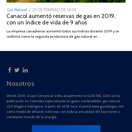
POSTED
Gas Natural
20 DE FEBRERO DE 2020
10
Canacol aumentó reservas de gas en 2019,
ON
DE
con un índice de vida de 9 años
JULIO
DE
La empresa canadiense aumentó todos sus índices durante 2019 y se
2025
reafirma como la segunda productora de gas natural en …
Nosotros
Desde 2014, Grupo Comunicar edita anualmente la GUÍA DEL GAS, única
publicación en Colombia especializada en gases combustibles: gas natural,
GLP, biogás e hidrógeno. A partir de 2018 nace el portal www.guiadelgas.com
como medio de difusión noticioso, con toda la actualidad del fascinante y
cambiante mundo de la energía.