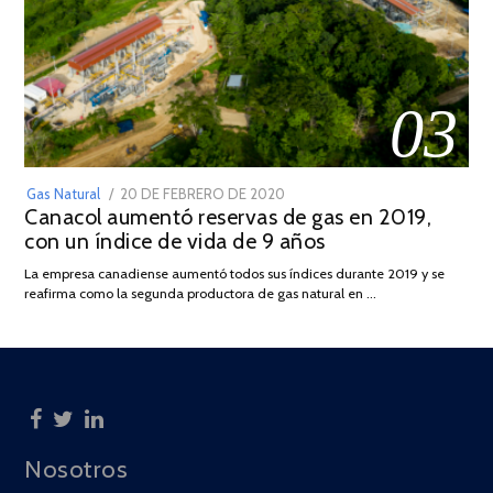
03
POSTED
Gas Natural
20 DE FEBRERO DE 2020
10
Canacol aumentó reservas de gas en 2019,
ON
DE
con un índice de vida de 9 años
JULIO
DE
La empresa canadiense aumentó todos sus índices durante 2019 y se
2025
reafirma como la segunda productora de gas natural en …
Nosotros