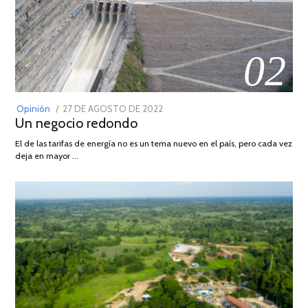
02
POSTED
Opinión
27 DE AGOSTO DE 2022
30
Un negocio redondo
ON
DE
AGOSTO
El de las tarifas de energía no es un tema nuevo en el país, pero cada vez
DE
deja en mayor …
2022