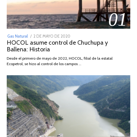
01
POSTED
Gas Natural
2 DE MAYO DE 2020
16
HOCOL asume control de Chuchupa y
ON
DE
Ballena: Historia
FEBRERO
DE
Desde el primero de mayo de 2022, HOCOL, filial de la estatal
2026
Ecopetrol, se hizo al control de los campos …