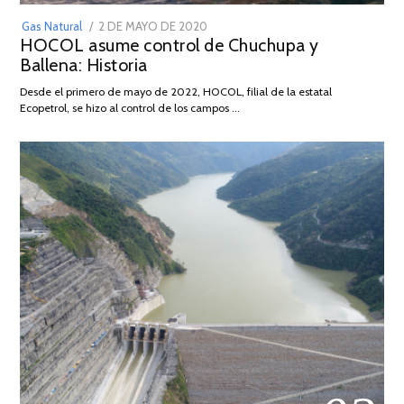
POSTED
Gas Natural
2 DE MAYO DE 2020
16
HOCOL asume control de Chuchupa y
ON
DE
Ballena: Historia
FEBRERO
DE
Desde el primero de mayo de 2022, HOCOL, filial de la estatal
2026
Ecopetrol, se hizo al control de los campos …