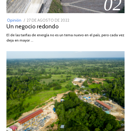
02
POSTED
Opinión
27 DE AGOSTO DE 2022
30
Un negocio redondo
ON
DE
AGOSTO
El de las tarifas de energía no es un tema nuevo en el país, pero cada vez
DE
deja en mayor …
2022