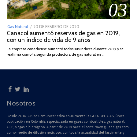
03
POSTED
Gas Natural
20 DE FEBRERO DE 2020
10
Canacol aumentó reservas de gas en 2019,
ON
DE
con un índice de vida de 9 años
JULIO
DE
La empresa canadiense aumentó todos sus índices durante 2019 y se
2025
reafirma como la segunda productora de gas natural en …
Nosotros
Desde 2014, Grupo Comunicar edita anualmente la GUÍA DEL GAS, única
publicación en Colombia especializada en gases combustibles: gas natural,
GLP, biogás e hidrógeno. A partir de 2018 nace el portal www.guiadelgas.com
como medio de difusión noticioso, con toda la actualidad del fascinante y