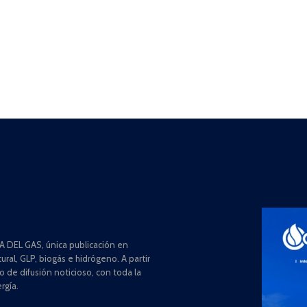
 DEL GAS, única publicación en
ral, GLP, biogás e hidrógeno. A partir
de difusión noticioso, con toda la
rgía.