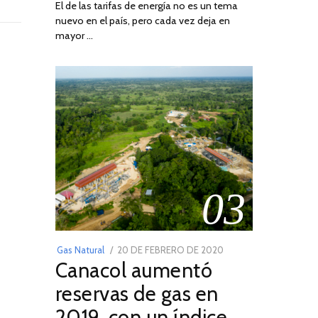
El de las tarifas de energía no es un tema
DE
nuevo en el país, pero cada vez deja en
2022
mayor …
03
POSTED
Gas Natural
20 DE FEBRERO DE 2020
10
Canacol aumentó
ON
DE
JULIO
reservas de gas en
DE
2019, con un índice
2025