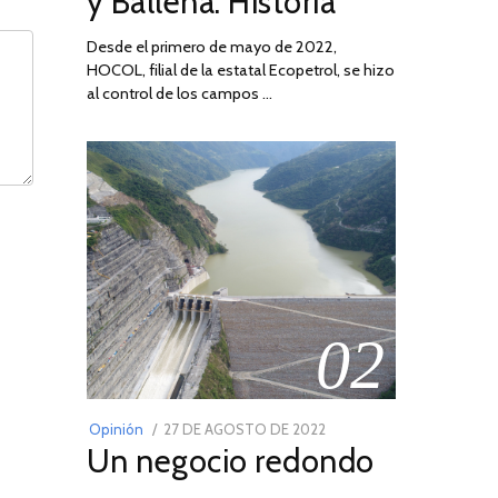
y Ballena: Historia
Desde el primero de mayo de 2022,
HOCOL, filial de la estatal Ecopetrol, se hizo
al control de los campos …
02
POSTED
Opinión
27 DE AGOSTO DE 2022
30
Un negocio redondo
ON
DE
AGOSTO