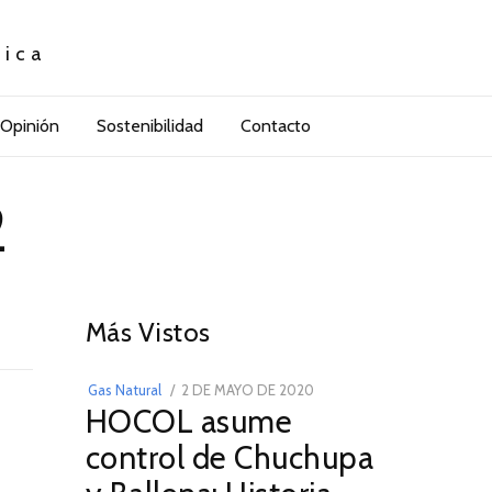
tica
Opinión
Sostenibilidad
Contacto
2
01
Más Vistos
POSTED
Gas Natural
2 DE MAYO DE 2020
16
HOCOL asume
ON
DE
FEBRERO
control de Chuchupa
DE
2026