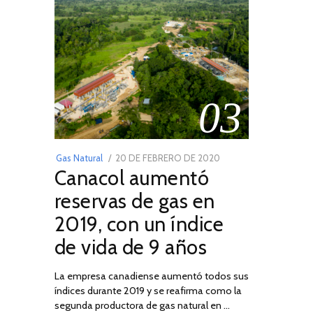
03
POSTED
Gas Natural
20 DE FEBRERO DE 2020
10
Canacol aumentó
ON
DE
JULIO
reservas de gas en
DE
2019, con un índice
2025
de vida de 9 años
La empresa canadiense aumentó todos sus
índices durante 2019 y se reafirma como la
segunda productora de gas natural en …