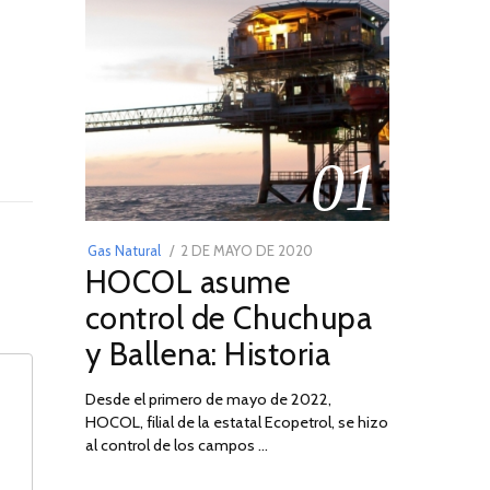
01
POSTED
Gas Natural
2 DE MAYO DE 2020
16
HOCOL asume
ON
DE
FEBRERO
control de Chuchupa
DE
y Ballena: Historia
2026
Desde el primero de mayo de 2022,
HOCOL, filial de la estatal Ecopetrol, se hizo
al control de los campos …