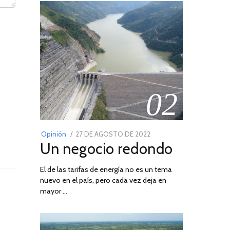
02
POSTED
Opinión
27 DE AGOSTO DE 2022
30
Un negocio redondo
ON
DE
AGOSTO
El de las tarifas de energía no es un tema
DE
nuevo en el país, pero cada vez deja en
2022
mayor …