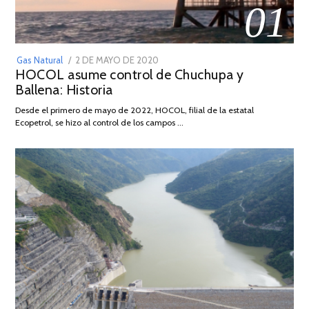
01
POSTED
Gas Natural
2 DE MAYO DE 2020
16
HOCOL asume control de Chuchupa y
ON
DE
Ballena: Historia
FEBRERO
DE
Desde el primero de mayo de 2022, HOCOL, filial de la estatal
2026
Ecopetrol, se hizo al control de los campos …