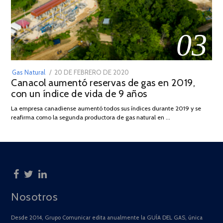
03
POSTED
Gas Natural
20 DE FEBRERO DE 2020
10
Canacol aumentó reservas de gas en 2019,
ON
DE
con un índice de vida de 9 años
JULIO
DE
La empresa canadiense aumentó todos sus índices durante 2019 y se
2025
reafirma como la segunda productora de gas natural en …
Nosotros
Desde 2014, Grupo Comunicar edita anualmente la GUÍA DEL GAS, única