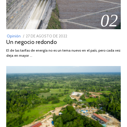
02
POSTED
Opinión
27 DE AGOSTO DE 2022
30
Un negocio redondo
ON
DE
AGOSTO
El de las tarifas de energía no es un tema nuevo en el país, pero cada vez
DE
deja en mayor …
2022