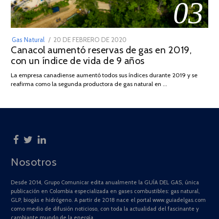
03
POSTED
Gas Natural
20 DE FEBRERO DE 2020
10
Canacol aumentó reservas de gas en 2019,
ON
DE
con un índice de vida de 9 años
JULIO
DE
La empresa canadiense aumentó todos sus índices durante 2019 y se
2025
reafirma como la segunda productora de gas natural en …
Nosotros
Desde 2014, Grupo Comunicar edita anualmente la GUÍA DEL GAS, única
publicación en Colombia especializada en gases combustibles: gas natural,
GLP, biogás e hidrógeno. A partir de 2018 nace el portal www.guiadelgas.com
como medio de difusión noticioso, con toda la actualidad del fascinante y
cambiante mundo de la energía.