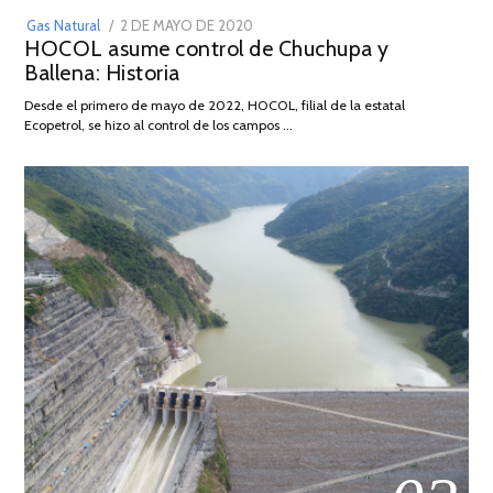
POSTED
Gas Natural
2 DE MAYO DE 2020
16
HOCOL asume control de Chuchupa y
ON
DE
Ballena: Historia
FEBRERO
DE
Desde el primero de mayo de 2022, HOCOL, filial de la estatal
2026
Ecopetrol, se hizo al control de los campos …