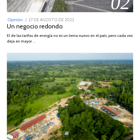
02
POSTED
Opinión
27 DE AGOSTO DE 2022
30
Un negocio redondo
ON
DE
AGOSTO
El de las tarifas de energía no es un tema nuevo en el país, pero cada vez
DE
deja en mayor …
2022