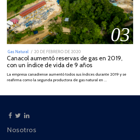
03
POSTED
Gas Natural
20 DE FEBRERO DE 2020
10
Canacol aumentó reservas de gas en 2019,
ON
DE
con un índice de vida de 9 años
JULIO
DE
La empresa canadiense aumentó todos sus índices durante 2019 y se
2025
reafirma como la segunda productora de gas natural en …
Nosotros