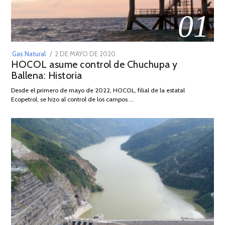
01
POSTED
Gas Natural
2 DE MAYO DE 2020
16
HOCOL asume control de Chuchupa y
ON
DE
Ballena: Historia
FEBRERO
DE
Desde el primero de mayo de 2022, HOCOL, filial de la estatal
2026
Ecopetrol, se hizo al control de los campos …