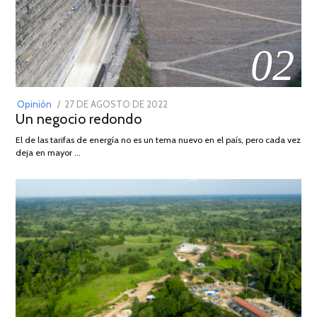
02
POSTED
Opinión
27 DE AGOSTO DE 2022
30
Un negocio redondo
ON
DE
AGOSTO
El de las tarifas de energía no es un tema nuevo en el país, pero cada vez
DE
deja en mayor …
2022