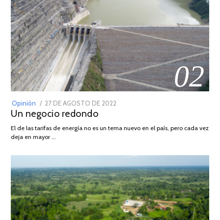
02
POSTED
Opinión
27 DE AGOSTO DE 2022
30
Un negocio redondo
ON
DE
AGOSTO
El de las tarifas de energía no es un tema nuevo en el país, pero cada vez
DE
deja en mayor …
2022