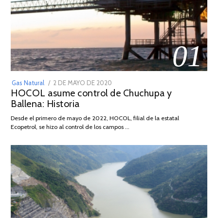
01
POSTED
Gas Natural
2 DE MAYO DE 2020
16
HOCOL asume control de Chuchupa y
ON
DE
Ballena: Historia
FEBRERO
DE
Desde el primero de mayo de 2022, HOCOL, filial de la estatal
2026
Ecopetrol, se hizo al control de los campos …