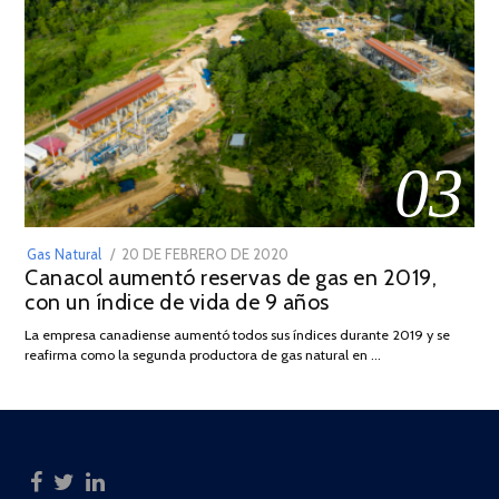
03
POSTED
Gas Natural
20 DE FEBRERO DE 2020
10
Canacol aumentó reservas de gas en 2019,
ON
DE
con un índice de vida de 9 años
JULIO
DE
La empresa canadiense aumentó todos sus índices durante 2019 y se
2025
reafirma como la segunda productora de gas natural en …