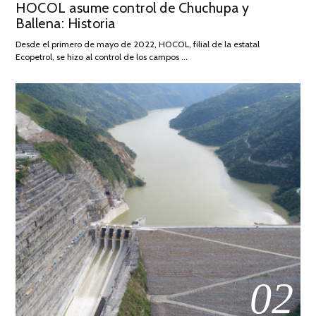
HOCOL asume control de Chuchupa y
ON
DE
Ballena: Historia
FEBRERO
DE
Desde el primero de mayo de 2022, HOCOL, filial de la estatal
2026
Ecopetrol, se hizo al control de los campos …
02