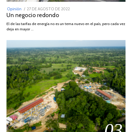
POSTED
Opinión
27 DE AGOSTO DE 2022
30
Un negocio redondo
ON
DE
AGOSTO
El de las tarifas de energía no es un tema nuevo en el país, pero cada vez
DE
deja en mayor …
2022
03