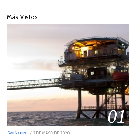
Más Vistos
01
POSTED
Gas Natural
2 DE MAYO DE 2020
16