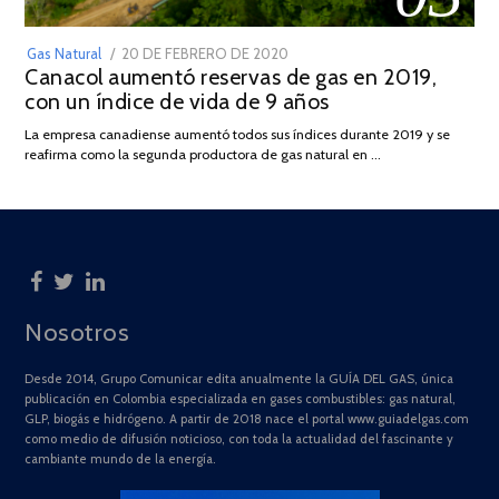
POSTED
Gas Natural
20 DE FEBRERO DE 2020
10
Canacol aumentó reservas de gas en 2019,
ON
DE
con un índice de vida de 9 años
JULIO
DE
La empresa canadiense aumentó todos sus índices durante 2019 y se
2025
reafirma como la segunda productora de gas natural en …
Nosotros
Desde 2014, Grupo Comunicar edita anualmente la GUÍA DEL GAS, única
publicación en Colombia especializada en gases combustibles: gas natural,
GLP, biogás e hidrógeno. A partir de 2018 nace el portal www.guiadelgas.com
como medio de difusión noticioso, con toda la actualidad del fascinante y
cambiante mundo de la energía.