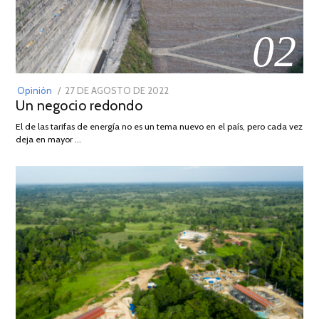
02
POSTED
Opinión
27 DE AGOSTO DE 2022
30
Un negocio redondo
ON
DE
AGOSTO
El de las tarifas de energía no es un tema nuevo en el país, pero cada vez
DE
deja en mayor …
2022