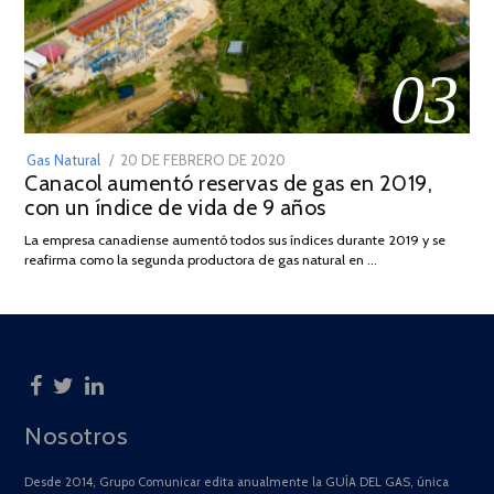
03
POSTED
Gas Natural
20 DE FEBRERO DE 2020
10
Canacol aumentó reservas de gas en 2019,
ON
DE
con un índice de vida de 9 años
JULIO
DE
La empresa canadiense aumentó todos sus índices durante 2019 y se
2025
reafirma como la segunda productora de gas natural en …
Nosotros
Desde 2014, Grupo Comunicar edita anualmente la GUÍA DEL GAS, única