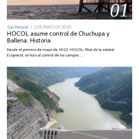
01
POSTED
Gas Natural
2 DE MAYO DE 2020
16
HOCOL asume control de Chuchupa y
ON
DE
Ballena: Historia
FEBRERO
DE
Desde el primero de mayo de 2022, HOCOL, filial de la estatal
2026
Ecopetrol, se hizo al control de los campos …